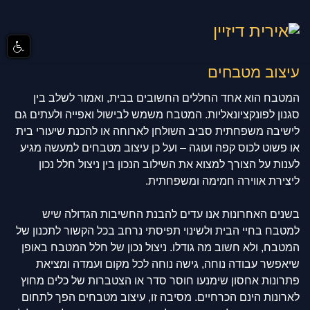
עיצוב מטבחים
המטבח הוא אחד החללים החשובים בבית, ואמור לשלב בין
סגנון לפונקציונאליות. המטבח משמש לבישול ואפייה ולעתים גם
לישיבה משפחתית סביב השולחן לארוחה או להכנת שיעורי בית
או פשוט לכוס קפה ועוגה – ועל כן עיצוב מטבחים למעשה מגיע
לענות על הצורך למצוא את השילוב הנכון בין ניצול חלל נכון
ליצירת אווירה חמימה ומשפחתית.
בשנים האחרונות אנו עדים להבנת החשיבות הגדולה שיש
למטבח בחיי הבית ולשינוי תפיסתי נרחב בכל הקשור לתכנון של
המטבח, ולא חשוב מה גודלו. ניצול נכון של חלל המטבח באופן
שיאפשר עבודה נוחה, גישה נוחה לכל מקום ועמדה ומציאת
פתרונות אחסון שימנעו חוסר סדר או הצטברות של כלים מחוץ
לארונות הינם הכרחיים. מסיבה זו, עיצוב מטבחים הפך לתחום